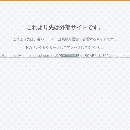
これより先は外部サイトです。
これより先は、各パートナー企業様が運営・管理するサイトです。
下のリンクをクリックしてアクセスしてください。
ps://community.gopro.com/s/question/0D53b00008BtguRCAR/usb-30?language=e